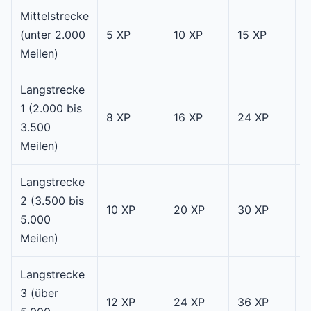
Mittelstrecke
2
(unter 2.000
5 XP
10 XP
15 XP
X
Meilen)
Langstrecke
1 (2.000 bis
4
8 XP
16 XP
24 XP
3.500
X
Meilen)
Langstrecke
2 (3.500 bis
5
10 XP
20 XP
30 XP
5.000
X
Meilen)
Langstrecke
3 (über
6
12 XP
24 XP
36 XP