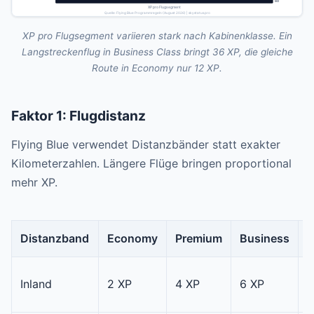
XP pro Flugsegment variieren stark nach Kabinenklasse. Ein
Langstreckenflug in Business Class bringt 36 XP, die gleiche
Route in Economy nur 12 XP.
Faktor 1: Flugdistanz
Flying Blue verwendet Distanzbänder statt exakter
Kilometerzahlen. Längere Flüge bringen proportional
mehr XP.
Distanzband
Economy
Premium
Business
F
1
Inland
2 XP
4 XP
6 XP
X