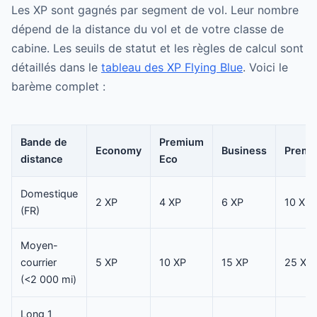
Les XP sont gagnés par segment de vol. Leur nombre
dépend de la distance du vol et de votre classe de
cabine. Les seuils de statut et les règles de calcul sont
détaillés dans le
tableau des XP Flying Blue
. Voici le
barème complet :
Bande de
Premium
Economy
Business
Premi
distance
Eco
Domestique
2 XP
4 XP
6 XP
10 XP
(FR)
Moyen-
courrier
5 XP
10 XP
15 XP
25 XP
(<2 000 mi)
Long 1