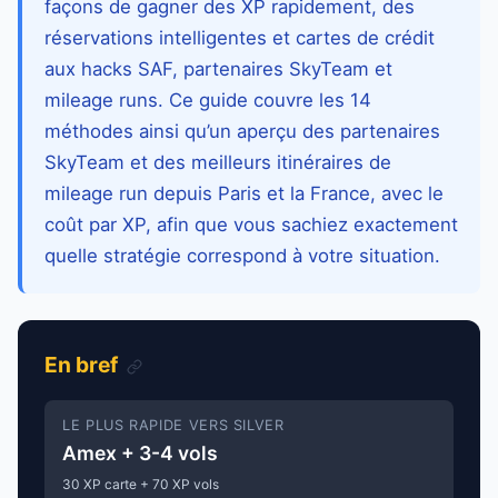
façons de gagner des XP rapidement, des
réservations intelligentes et cartes de crédit
aux hacks SAF, partenaires SkyTeam et
mileage runs. Ce guide couvre les 14
méthodes ainsi qu’un aperçu des partenaires
SkyTeam et des meilleurs itinéraires de
mileage run depuis Paris et la France, avec le
coût par XP, afin que vous sachiez exactement
quelle stratégie correspond à votre situation.
En bref
LE PLUS RAPIDE VERS SILVER
Amex + 3-4 vols
30 XP carte + 70 XP vols