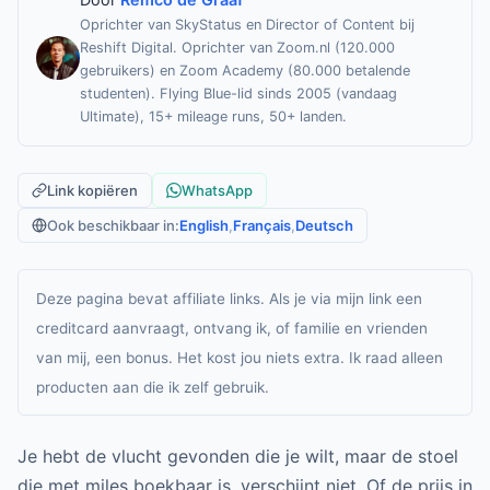
Oprichter van SkyStatus en Director of Content bij
Reshift Digital. Oprichter van Zoom.nl (120.000
gebruikers) en Zoom Academy (80.000 betalende
studenten). Flying Blue-lid sinds 2005 (vandaag
Ultimate), 15+ mileage runs, 50+ landen.
Link kopiëren
WhatsApp
Ook beschikbaar in:
English
,
Français
,
Deutsch
Deze pagina bevat affiliate links. Als je via mijn link een
creditcard aanvraagt, ontvang ik, of familie en vrienden
van mij, een bonus. Het kost jou niets extra. Ik raad alleen
producten aan die ik zelf gebruik.
Je hebt de vlucht gevonden die je wilt, maar de stoel
die met miles boekbaar is, verschijnt niet. Of de prijs in