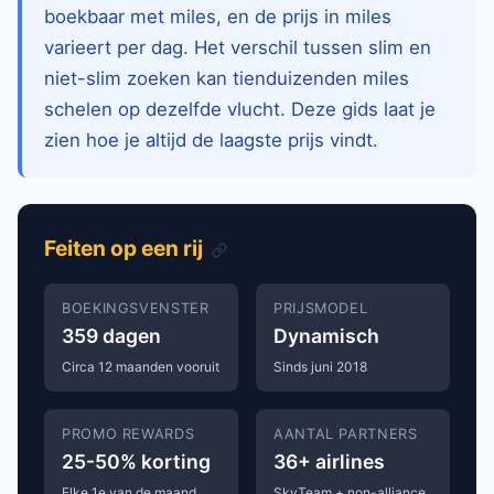
boekbaar met miles, en de prijs in miles
varieert per dag. Het verschil tussen slim en
niet-slim zoeken kan tienduizenden miles
schelen op dezelfde vlucht. Deze gids laat je
zien hoe je altijd de laagste prijs vindt.
Feiten op een rij
BOEKINGSVENSTER
PRIJSMODEL
359 dagen
Dynamisch
Circa 12 maanden vooruit
Sinds juni 2018
PROMO REWARDS
AANTAL PARTNERS
25-50% korting
36+ airlines
Elke 1e van de maand
SkyTeam + non-alliance