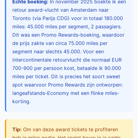
Echte boeking:
In november 2025 boekte ik een
retour award-vlucht van Amsterdam naar
Toronto (via Parijs CDG) voor in totaal 180.000
miles: 45.000 miles per segment, 2 passagiers.
Dit was een Promo Rewards-boeking, waardoor
de prijs zakte van circa 75.000 miles per
segment naar slechts 45.000. Voor een
intercontinentale retourvlucht die normaal EUR
700-900 per persoon kost, betaalde ik 90.000
miles per ticket. Dit is precies het soort sweet
spot waarvoor Promo Rewards zijn ontworpen:
langeafstands-Economy met een flinke miles-
korting.
Tip:
Om van deze award tickets te profiteren
heb je miles nodig. Het snelst bouw je je saldo