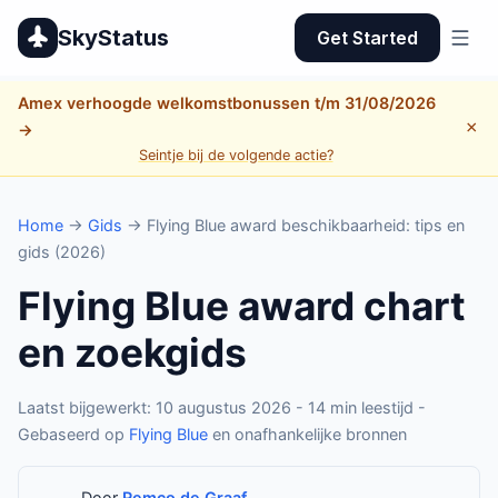
SkyStatus
Get Started
Amex verhoogde welkomstbonussen t/m 31/08/2026
×
→
Seintje bij de volgende actie?
Home
→
Gids
→ Flying Blue award beschikbaarheid: tips en
gids (2026)
Flying Blue award chart
en zoekgids
Laatst bijgewerkt: 10 augustus 2026 - 14 min leestijd -
Gebaseerd op
Flying Blue
en onafhankelijke bronnen
Door
Remco de Graaf